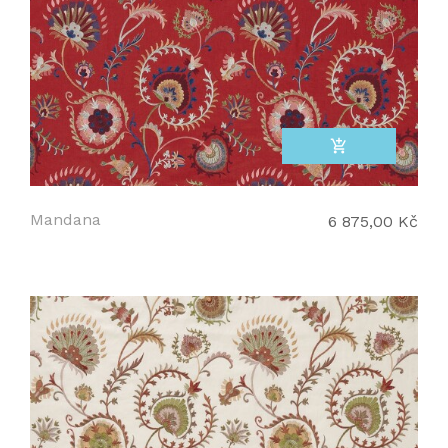
add_shopping_cart
Mandana
6 875,00 Kč