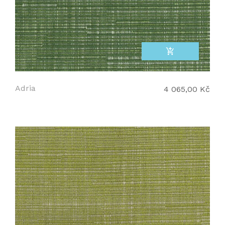
add_shopping_cart
Adria
4 065,00 Kč