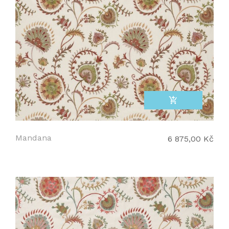
add_shopping_cart
Mandana
6 875,00 Kč