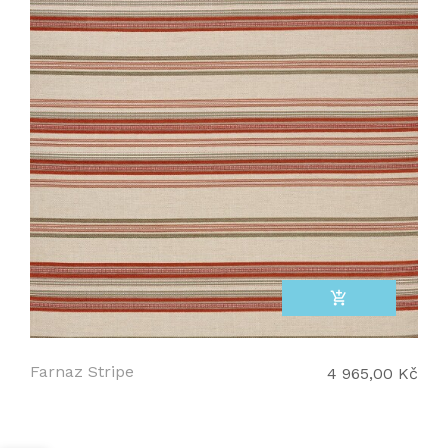
add_shopping_cart
Farnaz Stripe
4 965,00 Kč