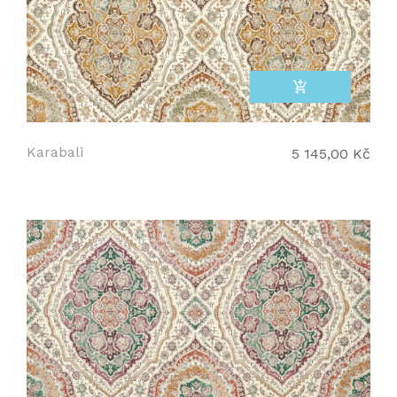
add_shopping_cart
Karabali
5 145,00 Kč