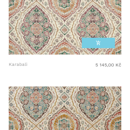
add_shopping_cart
Karabali
5 145,00 Kč