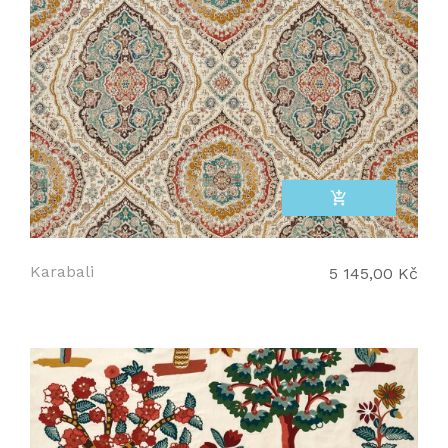
add_shopping_cart
Karabali
5 145,00 Kč