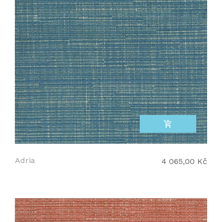
add_shopping_cart
Adria
4 065,00 Kč