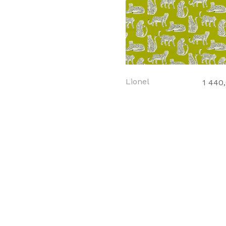
Lionel
1 440