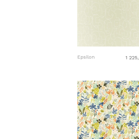
Epsilon
1 225