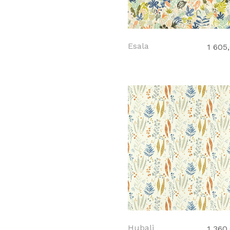
Esala
1 605
Hubali
1 360