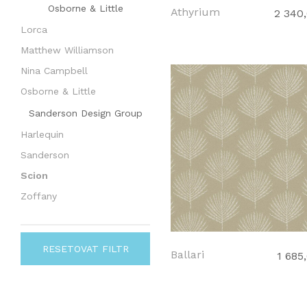
Osborne & Little
Athyrium
2 340
Lorca
Matthew Williamson
Nina Campbell
Osborne & Little
Sanderson Design Group
Harlequin
Sanderson
Scion
Zoffany
RESETOVAT FILTR
Ballari
1 685